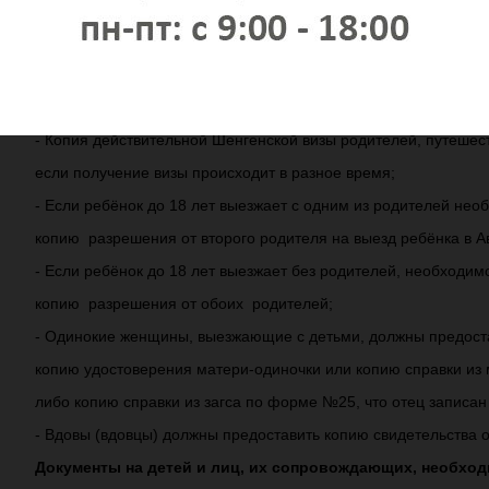
- Копия свидетельства о рождении (для детей, младше 18 лет)
- Копия пенсионного удостоверения (для пенсионеров).
Дополнительные документы для несовершеннолетних де
- Копия первой страницы заграничного паспорта родителей
- Копия действительной Шенгенской визы родителей, путеше
если получение визы происходит в разное время;
- Если ребёнок до 18 лет выезжает с одним из родителей нео
копию разрешения от второго родителя на выезд ребёнка в А
- Если ребёнок до 18 лет выезжает без родителей, необходим
копию разрешения от обоих родителей;
- Одинокие женщины, выезжающие с детьми, должны предост
копию удостоверения матери-одиночки или копию справки из 
либо копию справки из загса по форме №25, что отец записан
- Вдовы (вдовцы) должны предоставить копию свидетельства о 
Документы на детей и лиц, их сопровождающих, необхо