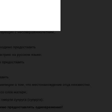
;
тей:
ствующих с несовершеннолетним,
бходимо предоставить
встрию на русском языке;
о предоставить
авить
милиции о том, что местонахождение отца неизвестно,
 со слов матери;
смерти супруга (супруги).
димо предоставлять
одновременно!