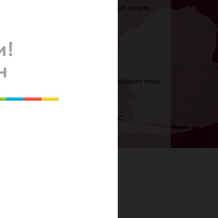
, телефон, даты поездки, документы об оплате
лефон, даты поездки,
одства,
IB и национального паспорта приглашающего лица
ть фин.гарантии.
еобходимо предоставить:
, школьников)
паспорта) необходимо: