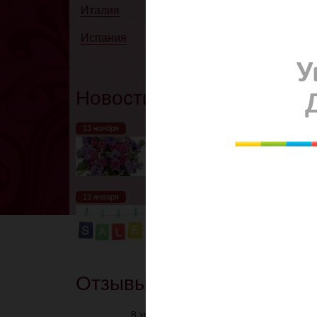
Италия
Испания
Новости
13 ноября
Узнать подробнее
13 января
Подробнее
Отзывы
В этом разделе пока ничего нет.