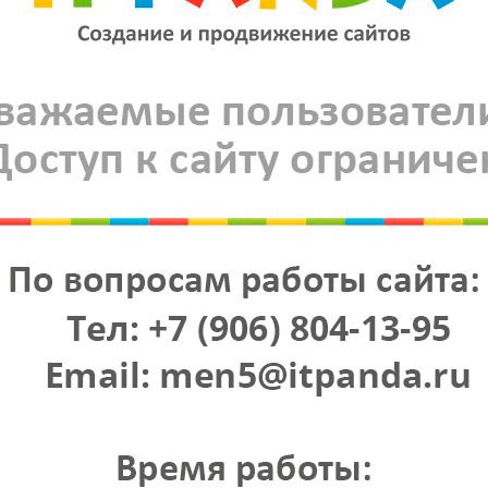
- с подробной информацией о приглашающей
стороне, адрес
или приглашение
:
- с подробной информацией о приглашающем лице, адрес, те
- информация о том, кого приглашают с указанием степени р
- документы, подтверждающие степень родства
- копия ирландского паспорта/вида на жительство, карты GN
* В случае оплаты расходов приглашающей стороной приложи
Помимо основного пакета документов, н
Для неработающих (домохозяек, пенсионеров, студентов
и детей до 18 лет (независимо от наличия собственного 
- Спонсорское письмо;
- Копия 1-ой страницы российского паспорта спонсора;
- Справка с места работы или выписка из банка от спонсора;
- Справка с места учёбы (для школьников и студентов);