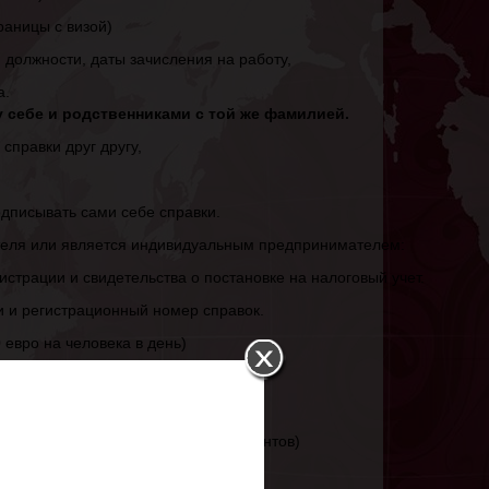
раницы с визой)
 должности, даты зачисления на работу,
а.
 себе и родственниками с той же фамилией.
справки друг другу,
одписывать сами себе справки.
теля или является индивидуальным предпринимателем:
истрации и свидетельства о постановке на налоговый учет.
и и регистрационный номер справок.
 евро на человека в день)
етов,
мляется в офисе при подаче документов)
: