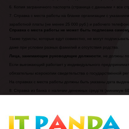
6. Копия заграничного паспорта (страница с данными + все ст
7. Справка с места работы на бланке организации с указанием
заработной платы (не менее 25 000 руб.) и рабочего телефон
Справка с места работы не может быть подписана самому
Также туристы, которые едут совместно, не могут подписывать 
даже при условии разных фамилий и отсутствия родства.
Лица, занимающие руководящие должности
, не должны п
Если выезжающий работает у индивидуального предпринима
обязательны ксерокопии свидетельства о государственной рег
На справках с места работы должны быть указаны дата выдач
8. Справка из банка о наличии денежных средств (минимум 60
9. Копия выкупленных авиабилетов или железнодорожных бил
если путешествие на машине – документы на автомобиль
10. Полис медицинского страхования на время поездки (офор
11. Подтверждение бронирования отеля
в Ирландии
-
ваучер