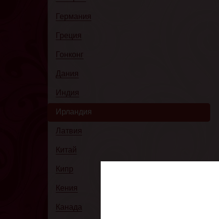
Германия
Греция
Гонконг
Дания
Индия
Ирландия
Латвия
Китай
Кипр
Кения
Канада